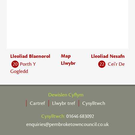
Map
Lleoliad Blaenorol
Lleoliad Nesafn
Llwybr
20
Porth Y
22
Cei'r De
Gogledd
Dewislen Cyflym
Cartref
Llwybr tref
Cysylltwch
Cysylltwch:
01646 683092
enquiries@pembroketowncouncil.co.uk