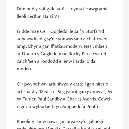
Dim ond y sail sydd ar ôl – dyma lle awgrymir
lleoli cerflun Harri V11.
I'r dde mae Cei'r Gogledd lle saif y Storfa Yd
adnewyddedig sy'n cynnwys siop a chaffi wedi'i
amgylchynu gan fflatiau modern. Nes ymlaen
ar Draeth y Gogledd mae Rocky Park, cwarel
calchfaen a roddodd ei enw i ardal o dai
modern.
O'r pwynt hwn, arluniwyd y castell gan nifer o
artistiaid y 18ed a'r 19eg ganrif gan gynnwys J M
W Turner, Paul Sandby a Charles Morris. Cewch
ragor o wybodaeth yn Amgueddfa Penfro.
Rheolir y llanw nawr gan argae sy'n galluogi
cadw dŵr ym Mhwll y Castell o bryd i'w gilydd.