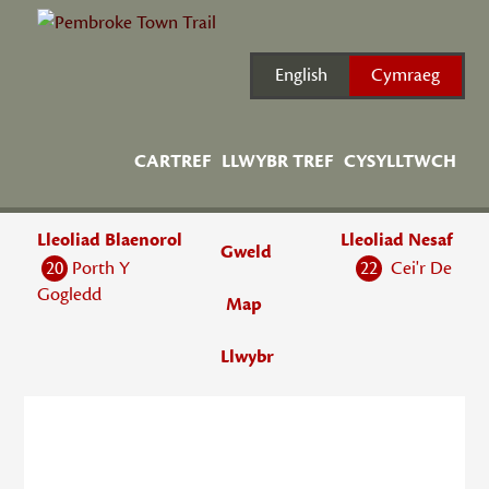
Skip
to
content
English
Cymraeg
CARTREF
LLWYBR TREF
CYSYLLTWCH
Lleoliad Blaenorol
Lleoliad Nesaf
Gweld
20
Porth Y
22
Cei'r De
Gogledd
Map
Llwybr