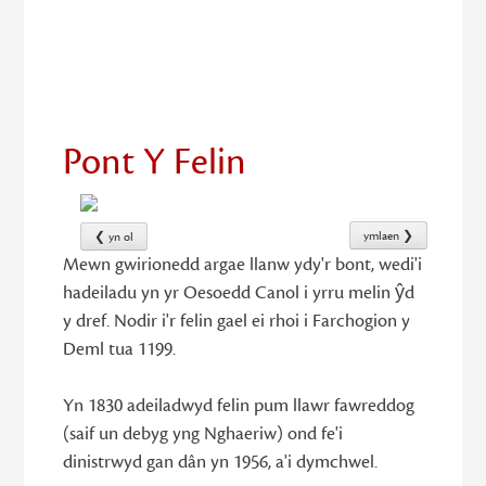
21
Pont Y Felin
ymlaen ❯
❮ yn ol
Mewn gwirionedd argae llanw ydy'r bont, wedi'i
hadeiladu yn yr Oesoedd Canol i yrru melin ŷd
y dref. Nodir i'r felin gael ei rhoi i Farchogion y
Deml tua 1199.
Yn 1830 adeiladwyd felin pum llawr fawreddog
(saif un debyg yng Nghaeriw) ond fe'i
dinistrwyd gan dân yn 1956, a'i dymchwel.