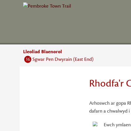
Skip
to
content
Lleoliad Blaenorol
16
Sgwar Pen Dwyrain (East End)
Rhodfa'r C
Arhoswch ar gopa Rho
17
dafarn a chwalwyd i 
Ewch ymlaen 