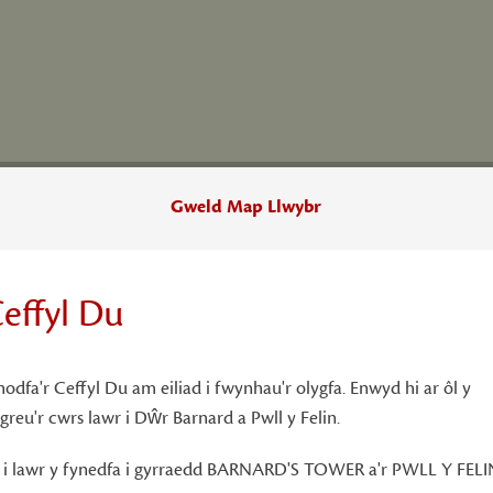
Gweld Map Llwybr
effyl Du
dfa'r Ceffyl Du am eiliad i fwynhau'r olygfa. Enwyd hi ar ôl y
greu'r cwrs lawr i Dŵr Barnard a Pwll y Felin.
i lawr y fynedfa i gyrraedd BARNARD'S TOWER a'r PWLL Y FELI