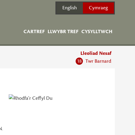
English
Cymraeg
CARTREF
LLWYBR TREF
CYSYLLTWCH
Lleoliad Nesaf
18
Twr Barnard
N.