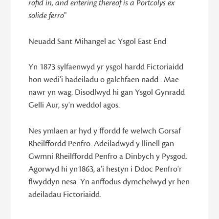
rofid in, and entering thereof is a Portcolys ex
solide ferro
"
Neuadd Sant Mihangel ac Ysgol East End
Yn 1873 sylfaenwyd yr ysgol hardd Fictoriaidd
hon wedi'i hadeiladu o galchfaen nadd . Mae
nawr yn wag. Disodlwyd hi gan Ysgol Gynradd
Gelli Aur, sy'n weddol agos.
Nes ymlaen ar hyd y ffordd fe welwch Gorsaf
Rheilffordd Penfro. Adeiladwyd y llinell gan
Gwmni Rheilffordd Penfro a Dinbych y Pysgod.
Agorwyd hi yn1863, a'i hestyn i Ddoc Penfro'r
flwyddyn nesa. Yn anffodus dymchelwyd yr hen
adeiladau Fictoriaidd.