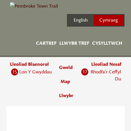
Skip
to
content
English
Cymraeg
CARTREF
LLWYBR TREF
CYSYLLTWCH
Lleoliad Blaenorol
Lleoliad Nesaf
Gweld
15
Lon Y Gwyddau
17
Rhodfa'r Ceffyl
Du
Map
Llwybr