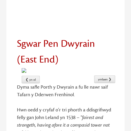
16
Sgwar Pen Dwyrain
(East End)
ymlaen ❯
❮ yn ol
Dyma safle Porth y Dwyrain a fu lle nawr saif
Tafarn y Dderwen Frenhinol.
Hwn oedd y cryfaf o'r tri phorth a ddisgrifiwyd
felly gan John Leland yn 1538 – "
fairest and
strongeth, having afore it a compasid tower not