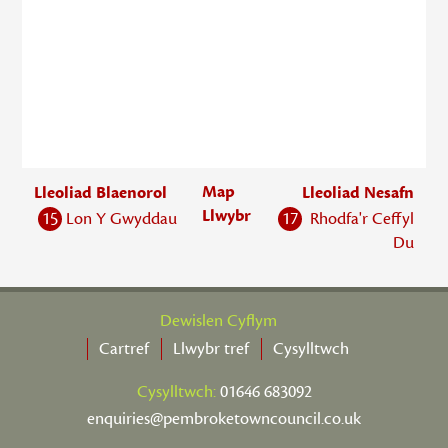
Map
Lleoliad Blaenorol
Lleoliad Nesafn
Llwybr
15
Lon Y Gwyddau
17
Rhodfa'r Ceffyl
Du
Dewislen Cyflym
Cartref
Llwybr tref
Cysylltwch
Cysylltwch:
01646 683092
enquiries@pembroketowncouncil.co.uk